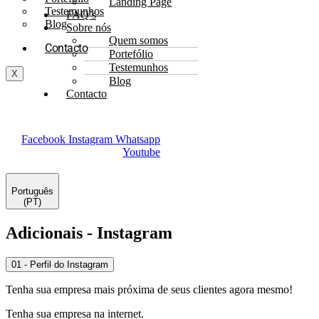
Landing Page
Testemunhos
FAQ’s
Blog
Sobre nós
Quem somos
Contacto
Portefólio
Testemunhos
X
Blog
Contacto
Facebook
Instagram
Whatsapp
Youtube
Português
(PT)
Adicionais - Instagram
01 - Perfil do Instagram
Tenha sua empresa mais próxima de seus clientes agora mesmo!
Tenha sua empresa na internet.