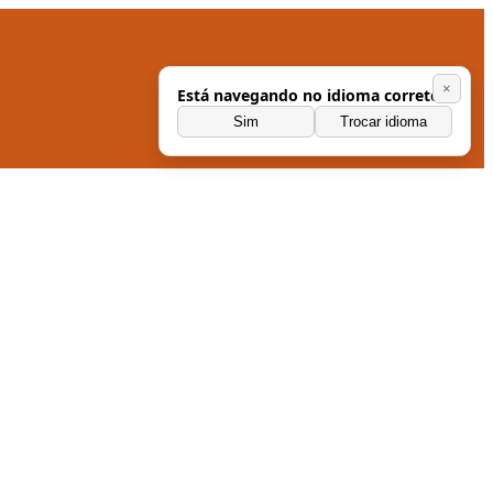
×
Está navegando no idioma correto?
Sim
Trocar idioma