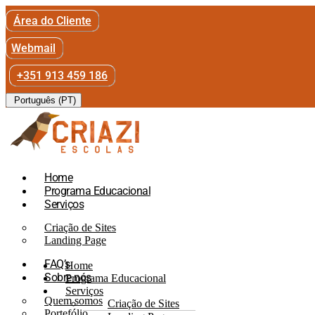
Área do Cliente
Webmail
+351 913 459 186
Português (PT)
Home
Programa Educacional
Serviços
Criação de Sites
Landing Page
FAQ’s
Home
Sobre nós
Programa Educacional
Serviços
Quem somos
Criação de Sites
Portefólio