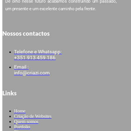
De olho nesse futuro acabamos construindo um passado,
um presente e um excelente caminho pela frente.
Nossos contactos
Telefone e Whatsapp:
+351 913 459 186
Email :
info@criazi.com
Links
Home
Criação de Websites
Quem somos
Portfolio