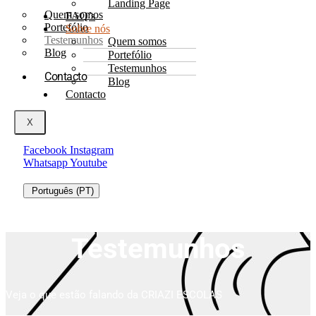
Landing Page
Quem somos
FAQ’s
Portefólio
Sobre nós
Testemunhos
Quem somos
Blog
Portefólio
Testemunhos
Contacto
Blog
Contacto
X
Facebook
Instagram
Whatsapp
Youtube
Português (PT)
Testemunhos
Veja o que estão falando da CRIAZI ESCOLAS