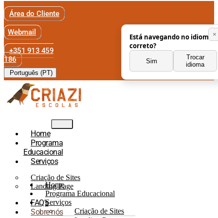
Área do Cliente
Webmail
×
Está navegando no idioma
correto?
+351 913 459
Trocar
186
Sim
idioma
Português (PT)
Home
Programa
Educacional
Serviços
Criação de Sites
Home
Landing Page
Programa Educacional
FAQ’s
Serviços
Criação de Sites
Sobre nós