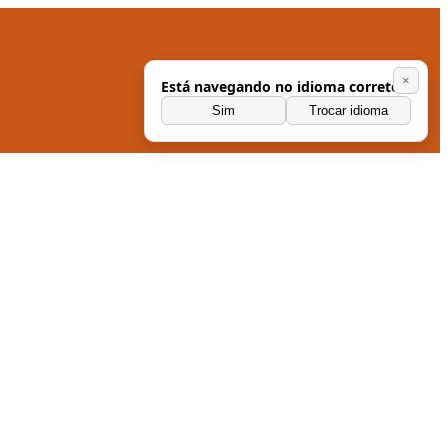
×
Está navegando no idioma correto?
Sim
Trocar idioma