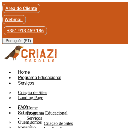
Área do Cliente
Webmail
+351 913 459 186
Português (PT)
Home
Programa Educacional
Serviços
Criação de Sites
Landing Page
FAQ’s
Home
Sobre nós
Programa Educacional
Serviços
Quem somos
Criação de Sites
Portefólio