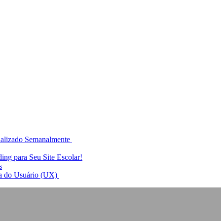
ualizado Semanalmente
ing para Seu Site Escolar!
s
ia do Usuário (UX)