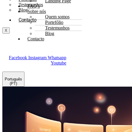
Landing Page
Testemunhos
FAQ’s
Blog
Sobre nós
Quem somos
Contacto
Portefólio
Testemunhos
X
Blog
Contacto
Facebook
Instagram
Whatsapp
Youtube
Português
(PT)