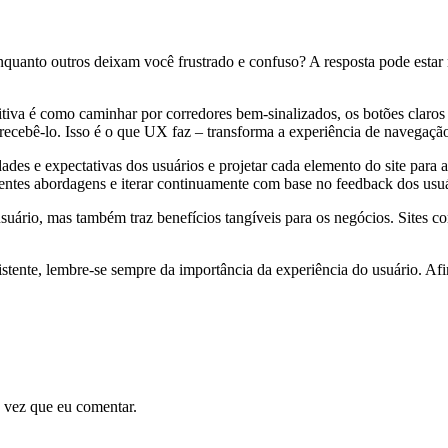
enquanto outros deixam você frustrado e confuso? A resposta pode esta
iva é como caminhar por corredores bem-sinalizados, os botões claro
 recebê-lo. Isso é o que UX faz – transforma a experiência de navegação 
 e expectativas dos usuários e projetar cada elemento do site para ate
ferentes abordagens e iterar continuamente com base no feedback dos usu
uário, mas também traz benefícios tangíveis para os negócios. Sites c
stente, lembre-se sempre da importância da experiência do usuário. Afi
 vez que eu comentar.