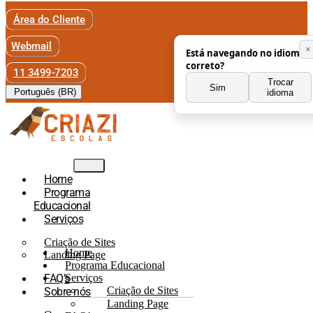
Área do Cliente
Webmail
×
Está navegando no idioma
correto?
11 3499-7203
Trocar
Sim
Português (BR)
idioma
Home
Programa
Educacional
Serviços
Criação de Sites
Home
Landing Page
Programa Educacional
FAQ’s
Serviços
Criação de Sites
Sobre nós
Landing Page