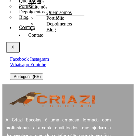
Quem somos
FAQ’s
Portifólio
Sobre nós
Depoimentos
Quem somos
Blog
Portifólio
Depoimentos
Contato
Blog
Contato
X
Facebook
Instagram
Whatsapp
Youtube
Português (BR)
A Criazi Escolas é uma empresa formada com
profissionais altamente qualificados, que ajudam a
desenvolver o mercado de informática com inovações