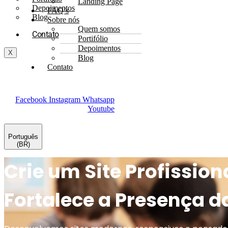
Landing Page
Depoimentos
FAQ’s
Blog
Sobre nós
Quem somos
Contato
Portifólio
Depoimentos
X
Blog
Contato
Facebook
Instagram
Whatsapp
Youtube
Português
(BR)
Crie um Site Profission
Fortalece a Presença d