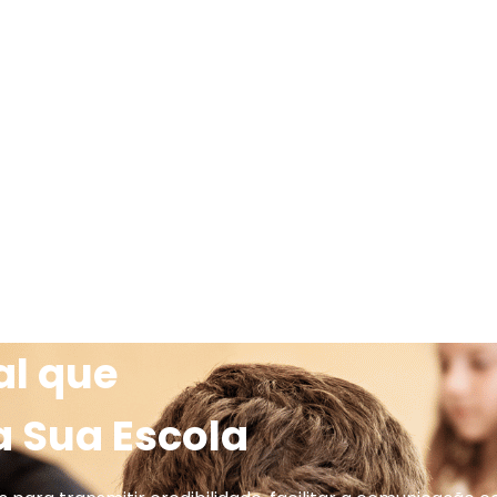
al que
a Sua Escola