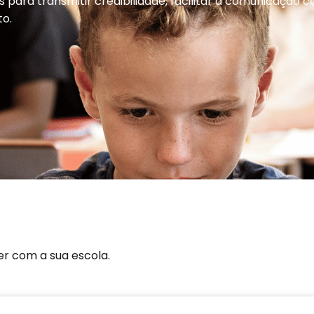
ra transmitir credibilidade, facilitar a comunicação com
o.
er com a sua escola.