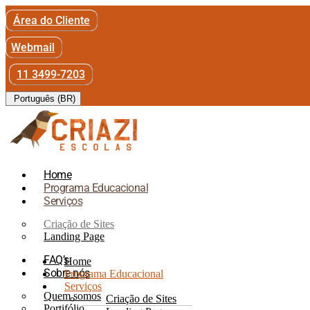
Área do Cliente
Webmail
11 3499-7203
Português (BR)
Home
Programa Educacional
Serviços
Criação de Sites
Landing Page
FAQ’s
Home
Sobre nós
Programa Educacional
Serviços
Quem somos
Criação de Sites
Portifólio