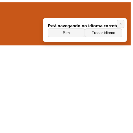
×
Está navegando no idioma correto?
Sim
Trocar idioma