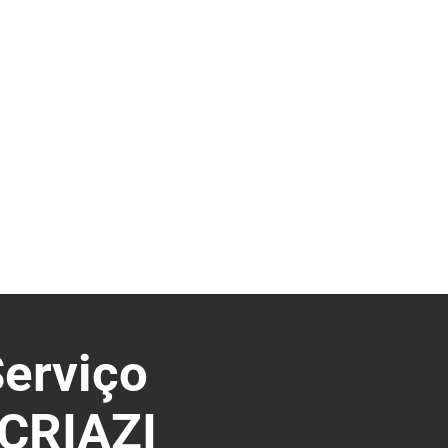
erviço
 CRIAZI