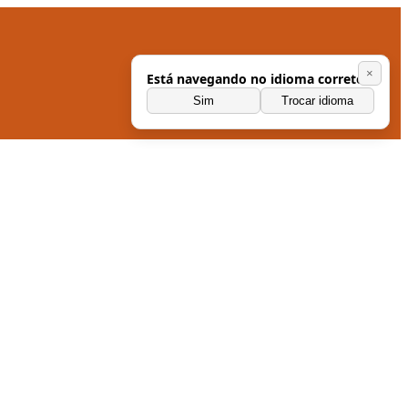
×
Está navegando no idioma correto?
Sim
Trocar idioma