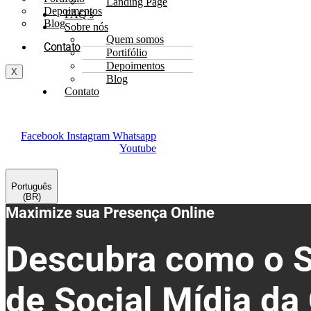
Landing Page
Depoimentos
FAQ’s
Blog
Sobre nós
Quem somos
Contato
Portifólio
Depoimentos
X
Blog
Contato
Facebook
Instagram
Whatsapp
Youtube
Português
(BR)
Maximize sua Presença Online
Descubra como o S
de Social Mídia da