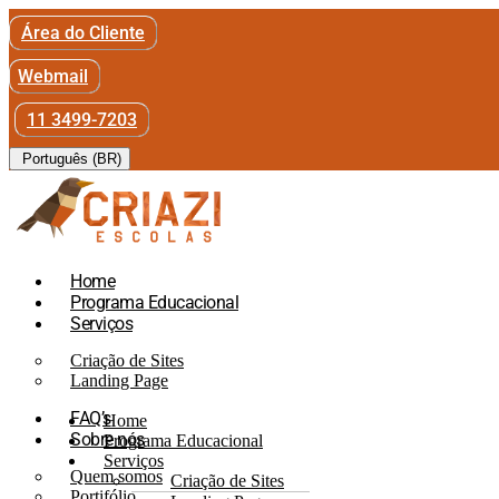
Área do Cliente
Webmail
11 3499-7203
Português (BR)
Home
Programa Educacional
Serviços
Criação de Sites
Landing Page
FAQ’s
Home
Sobre nós
Programa Educacional
Serviços
Quem somos
Criação de Sites
Portifólio